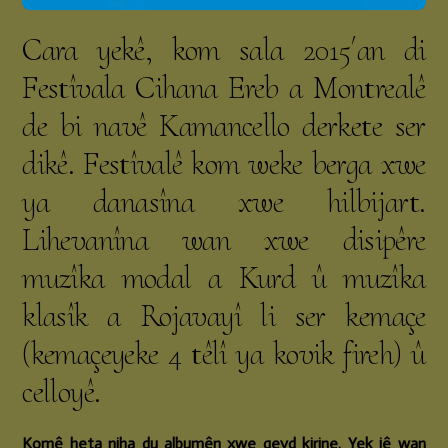
Cara yekê, kom sala 2015´an di
Festîvala Cihana Ereb a Montrealê
de bi navê Kamancello derkete ser
dikê. Festîvalê kom weke berga xwe
ya danasîna xwe hilbijart.
Lihevanîna wan xwe disipêre
muzîka modal a Kurd û muzîka
klasîk a Rojavayî li ser kemaçe
(kemaçeyeke 4 têlî ya kovik fireh) û
celloyê.
Komê heta niha du albumên xwe qeyd kirine. Yek jê wan