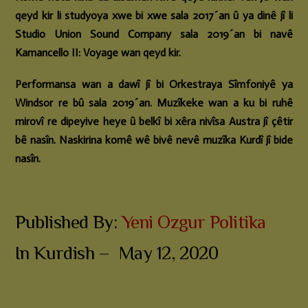
qeyd kir li studyoya xwe bi xwe sala 2017´an û ya dinê jî li
Studio Union Sound Company sala 2019´an bi navê
Kamancello II: Voyage wan qeyd kir.
Performansa wan a dawî jî bi Orkestraya Sîmfoniyê ya
Windsor re bû sala 2019´an. Muzîkeke wan a ku bi ruhê
mirovî re dipeyive heye û belkî bi xêra nivîsa Austra jî çêtir
bê nasîn. Naskirina komê wê bivê nevê muzîka Kurdî jî bide
nasîn.
Published By:
Yeni Ozgur Politika
In Kurdish – May 12, 2020