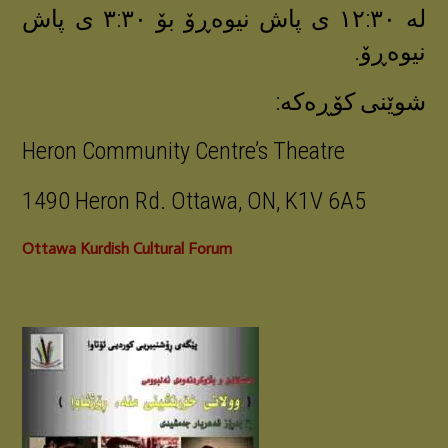
لە ١٢:٣٠ ی پاش نیوەڕۆ بۆ ٣:٣٠ ی پاش
نیوەڕۆ.
شوێنی کۆڕەکە:
Heron Community Centre’s Theatre
1490 Heron Rd. Ottawa, ON, K1V 6A5
Ottawa Kurdish Cultural Forum