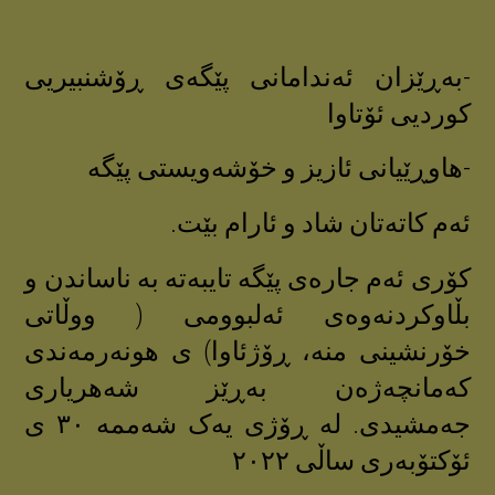
-بەڕێزان ئەندامانی پێگەی ڕۆشنبیریی
کوردیی ئۆتاوا
-هاوڕێیانی ئازیز و خۆشەویستی پێگە
ئەم کاتەتان شاد و ئارام بێت.
کۆری ئەم جارەی پێگە تایبەتە بە ناساندن و
بڵاوکردنەوەی ئەلبوومی ( ووڵاتی
خۆرنشینی منە، ڕۆژئاوا) ی هونەرمەندی
کەمانچەژەن بەڕێز شەهریاری
جەمشیدی. لە ڕۆژی یەک شەممە ٣٠ ی
ئۆکتۆبەری ساڵی ٢٠٢٢