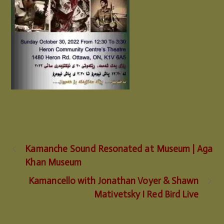
Kamanche Sound Resonated at Museum | Aga
Khan Museum
Kamancello with Jonathan Voyer & Shawn
Mativetsky I Red Bird Live